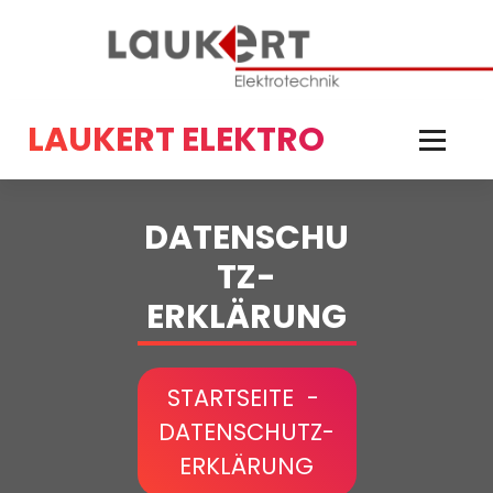
SPRINGE
ZUM
INHALT
LAUKERT ELEKTRO
DATENSCHU
TZ­
ERKLÄRUNG
STARTSEITE
-
DATENSCHUTZ­
ERKLÄRUNG